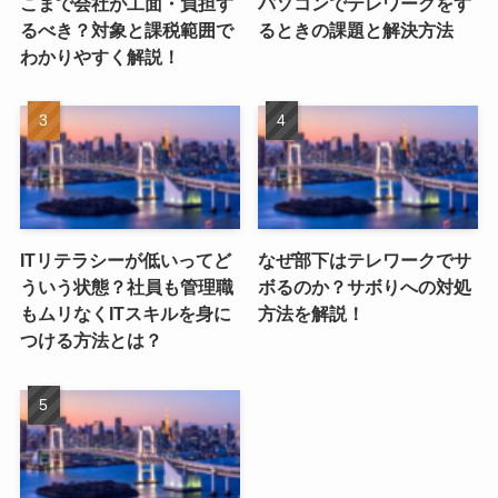
こまで会社が工面・負担す
パソコンでテレワークをす
るべき？対象と課税範囲で
るときの課題と解決方法
わかりやすく解説！
ITリテラシーが低いってど
なぜ部下はテレワークでサ
ういう状態？社員も管理職
ボるのか？サボりへの対処
もムリなくITスキルを身に
方法を解説！
つける方法とは？